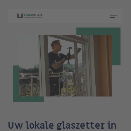
Skip
to
Menu
main
content
Uw lokale glaszetter in