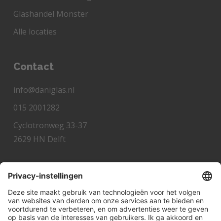
Glashandel Monster
Alle locaties
Contact
info@daniglas.nl
015 2001282
Cyclotronweg 33-37
2629 HN Delft
Snel hulp nodig?
Veelgestelde vragen