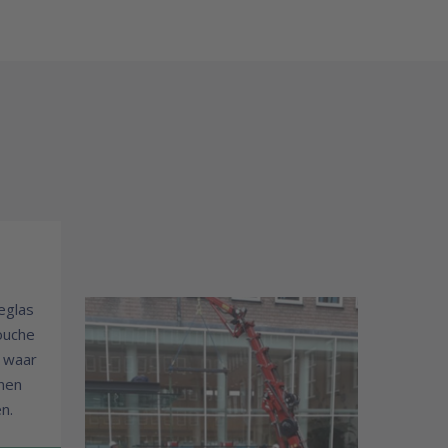
ieglas
ouche
n waar
nnen
n.