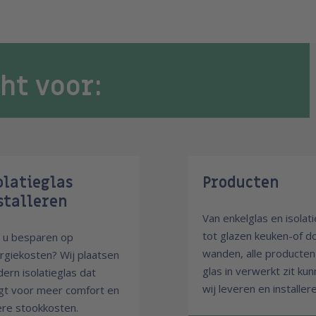
cht voor:
olatieglas
Producten
stalleren
Van enkelglas en isolat
tot glazen keuken-of d
t u besparen op
wanden, alle producte
rgiekosten? Wij plaatsen
glas in verwerkt zit ku
ern isolatieglas dat
wij leveren en installere
gt voor meer comfort en
ere stookkosten.