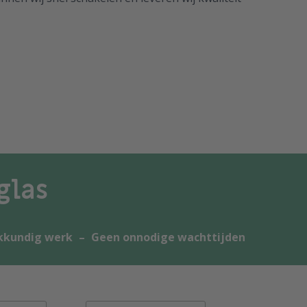
glas
kkundig werk
–
Geen onnodige wachttijden