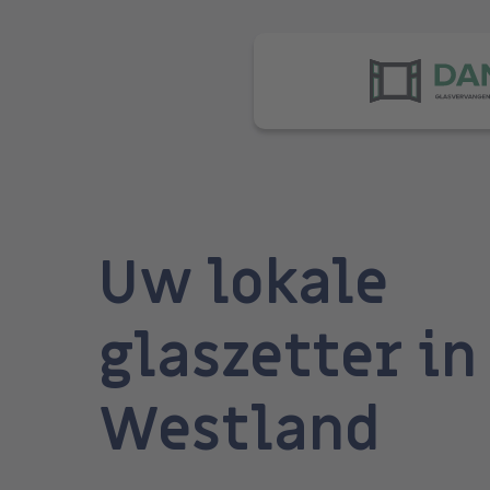
Skip
to
main
content
Uw lokale
glaszetter in
Westland