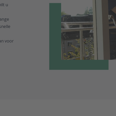
ilt u
e
lange
snelle
aan voor