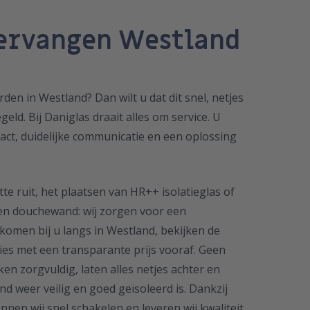
vervangen Westland
en in Westland? Dan wilt u dat dit snel, netjes
ld. Bij Daniglas draait alles om service. U
ntact, duidelijke communicatie en een oplossing
e ruit, het plaatsen van HR++ isolatieglas of
zen douchewand: wij zorgen voor een
omen bij u langs in Westland, bekijken de
vies met een transparante prijs vooraf. Geen
ken zorgvuldig, laten alles netjes achter en
d weer veilig en goed geïsoleerd is. Dankzij
nen wij snel schakelen en leveren wij kwaliteit