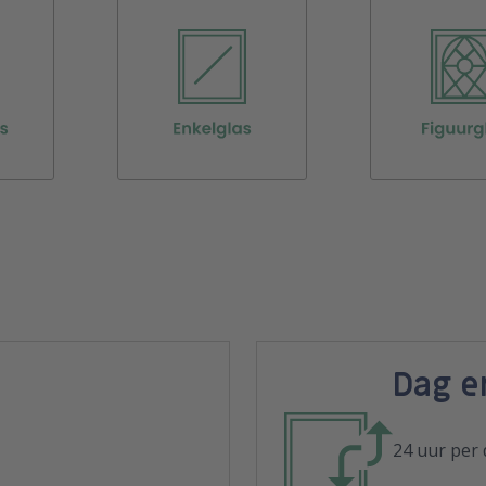
Dag e
24 uur per