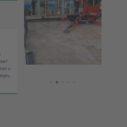
t
e
tie?
 met u
tjes,