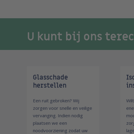
U kunt bij ons tere
Glasschade
Is
herstellen
in
Een ruit gebroken? Wij
Wil
zorgen voor snelle en veilige
ene
vervanging. Indien nodig
mod
plaatsen we een
zor
noodvoorziening zodat uw
lag