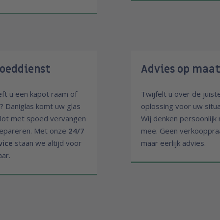
oeddienst
Advies op maa
ft u een kapot raam of
Twijfelt u over de juist
t? Daniglas komt uw glas
oplossing voor uw situa
slot met spoed vervangen
Wij denken persoonlijk
repareren. Met onze
24/7
mee. Geen verkooppraa
vice
staan we altijd voor
maar eerlijk advies.
aar.