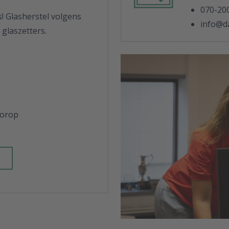
070-20
s! Glasherstel volgens
info@da
glaszetters.
oorop