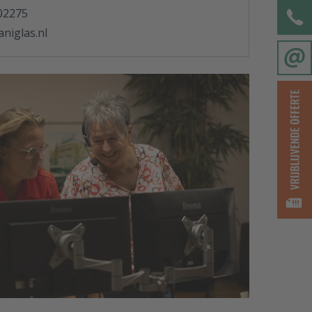
02275
niglas.nl