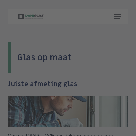
Skip
to
Menu
main
content
Glas op maat
Juiste afmeting glas
Wij van DANIGLAS® beschikken over een zeer