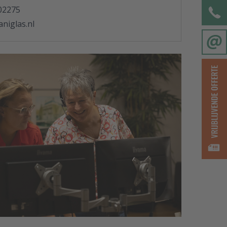
02275
niglas.nl