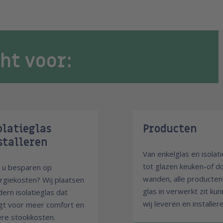
cht voor:
olatieglas
Producten
stalleren
Van enkelglas en isolat
tot glazen keuken-of d
t u besparen op
wanden, alle producte
rgiekosten? Wij plaatsen
glas in verwerkt zit ku
ern isolatieglas dat
wij leveren en installere
gt voor meer comfort en
ere stookkosten.