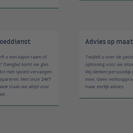
oeddienst
Advies op maa
ft u een kapot raam of
Twijfelt u over de juist
t? Daniglas komt uw glas
oplossing voor uw situa
slot met spoed vervangen
Wij denken persoonlijk
repareren. Met onze
24/7
mee. Geen verkooppraa
vice
staan we altijd voor
maar eerlijk advies.
aar.