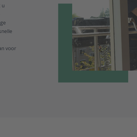
t u
e
nge
snelle
aan voor