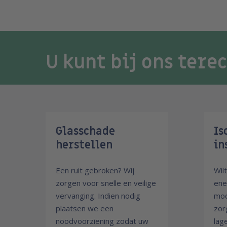
U kunt bij ons tere
Glasschade
Is
herstellen
in
Een ruit gebroken? Wij
Wil
zorgen voor snelle en veilige
ene
vervanging. Indien nodig
mod
plaatsen we een
zor
noodvoorziening zodat uw
lag