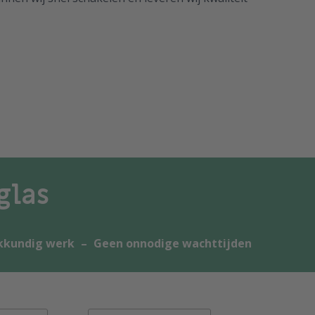
glas
kkundig werk
–
Geen onnodige wachttijden