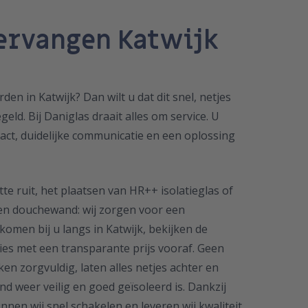
vervangen Katwijk
n in Katwijk? Dan wilt u dat dit snel, netjes
ld. Bij Daniglas draait alles om service. U
ntact, duidelijke communicatie en een oplossing
e ruit, het plaatsen van HR++ isolatieglas of
zen douchewand: wij zorgen voor een
omen bij u langs in Katwijk, bekijken de
vies met een transparante prijs vooraf. Geen
ken zorgvuldig, laten alles netjes achter en
d weer veilig en goed geïsoleerd is. Dankzij
nen wij snel schakelen en leveren wij kwaliteit