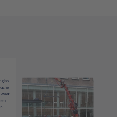
ieglas
ouche
n waar
nnen
n.