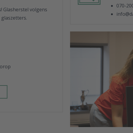
070-20
s! Glasherstel volgens
info@da
glaszetters.
oorop