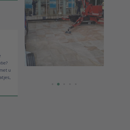
t
e
tie?
 met u
tjes,