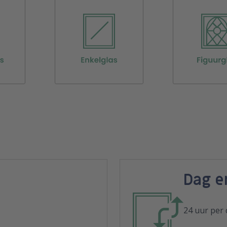
Dag e
24 uur per