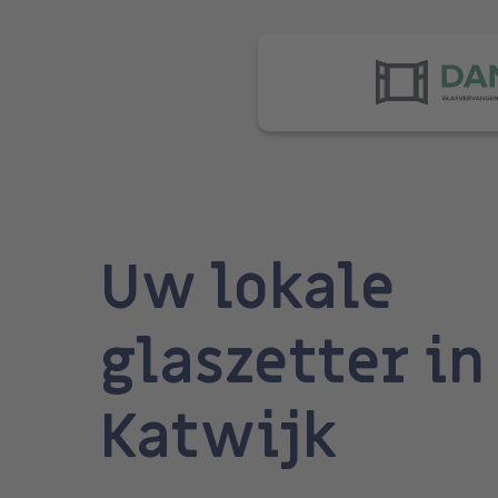
Skip
to
main
content
Uw lokale
glaszetter in
Katwijk