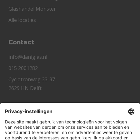
Glashandel Monster
Alle locaties
Contact
info@daniglas.nl
015 2001282
Cyclotronweg 33-37
2629 HN Delft
Snel hulp nodig?
Veelgestelde vragen