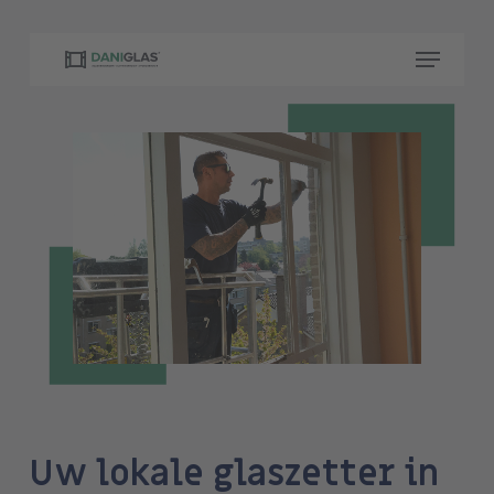
Skip
to
Menu
main
content
Uw lokale glaszetter in